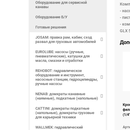
Оборудование для сервисной
Комп
канавы
- нас
Оборудование Б/У
- пи
- ко
Готовые решения
GLX 
JOSAM: правка рам, кабин; сход
Доп
развал для грузовых автомобилей
EUROLUBE: насосы (ручные,
пневматические), катушки для
масла, смазки и отработки
REHOBOT: гидравлическое
оборудование и инструмент,
насосные станции, гидроцилиндры,
ручные насосы
NENAB: домкраты канавные
(наямные), подкатные (напольные)
Кро
CATTINI: домкраты подкатные
фил
(напольные), домкраты грузовые
(1/4
для карьерной техники
Арти
WALLMEK: гидравлический