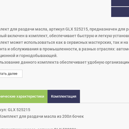
лект для раздачи масла, артикул GLX 525215, предназначен для раз
рый включен в комплект, обеспечивает быструю и легкую установк
лект может использоваться как в сервисных мастерских, так и н
нта и обслуживания в промышленности, в разных отраслях: автом
ционной и горнодобывающей.
льзование данного комплекта обеспечивает удобную организацию 
нении.
тать далее
лект включает в себя:
ос 5:1 с пневмоприводом, артикул GLX 520001;
столет для раздачи масла с гибким носиком с цифровым расходом
нические характеристики
Комплектация
мплект шланга (РВД) гидравлического 3 м с фитингами для подключ
527033.912.
кул: GLX 525215
 Комплект для раздачи масла из 200л бочек