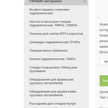
ГЭЛЛАКС инструмент
Выпрессовщики, съемники
гидравлические
Насосы и насосные станции
Комп
гидравлические, 70МПа, 150МПа
кото
Тележки для снятия КПП и агрегатов
Комп
ремо
Цилиндры гидравлические 70 МПа
авиа
Тянущие винты (Шпильки)
Испо
и хра
Шланги гидравлические, 70МПа
Чи
Стенды Сход-развал, Обмер рам
Комп
грузовиков
- нас
Оборудование для правки рам
- пи
Тех
грузовых автомобилей
- ко
GLX 
Оборудование для правки кабин
Арти
грузовых автомобилей
Тип:
Расходники для стендов Hunger