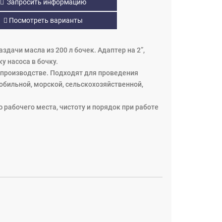
Запросить информацию
Посмотреть варианты
дачи масла из 200 л бочек. Адаптер на 2”,
у насоса в бочку.
а производстве. Подходят для проведения
обильной, морской, сельскохозяйственной,
рабочего места, чистоту и порядок при работе
ером;
ения раздаточного пистолета к насосу, артикул