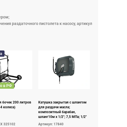
ером;
ения раздаточного пистолета к насосу, артикул
а
о в РФ
я бочек 200 литров
Катушка закрытая с шлангом
 4 колеса)
для раздачи масла;
композитный барабан,
шланг10м х 1/2"; 7,5 МПа; 1/2"
LX 325102
Артикул: 17840