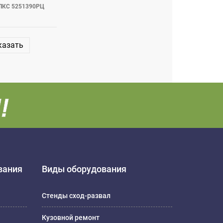
эЛКС 5251390РЦ
казать
вания
Виды оборудования
Стенды сход-развал
Кузовной ремонт