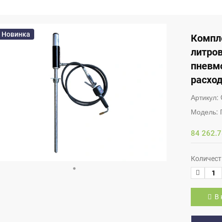
Новинка
Компле
литров
пневм
расхо
Артикул:
Модель:
84 262.7
Количест
В 