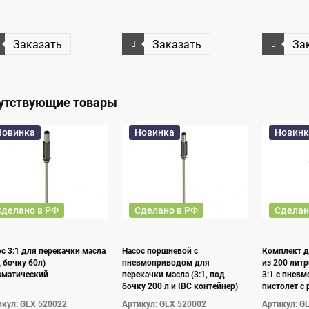
Заказать
Заказать
За
утствующие товары
Новинка
Новинка
Новинк
Сделано в РФ
Сделано в РФ
Сделан
с 3:1 для перекачки масла
Насос поршневой с
Комплект д
 бочку 60л)
пневмоприводом для
из 200 лит
вматический
перекачки масла (3:1, под
3:1 с пнев
бочку 200 л и IBC контейнер)
пистолет с
шланг 3м)
икул: GLX 520022
Артикул: GLX 520002
Артикул: G