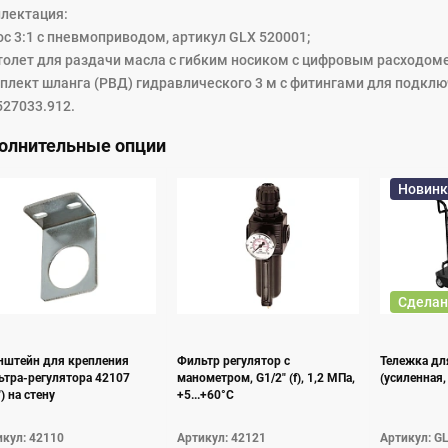
лектация:
ос 3:1 с пневмоприводом, артикул GLX 520001;
столет для раздачи масла с гибким носиком с цифровым расходом
мплект шланга (РВД) гидравлического 3 м с фитингами для подключ
527033.912.
олнительные опции
Новинк
Сделан
нштейн для крепления
Фильтр регулятор с
Тележка дл
ьтра-регулятора 42107
манометром, G1/2" (f), 1,2 MПa,
(усиленная,
") на стену
+5...+60°C
кул: 42110
Артикул: 42121
Артикул: G