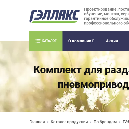
Проектирование, поста
обучение, монтаж, сер
гарантийное обслужив
профессионального об
О компании
Акции
КАТАЛОГ
Комплект для разда
пневмоприводо
Главная
Каталог продукции
По брендам
ГЭ