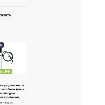
казать
а
о в РФ
ля раздачи масла
ровых бочек (насос
моприводом,
 расходомером,
LX 525213