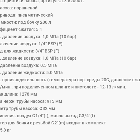
ктеристики насоса, артикул GLX 520001:
насоса: поршневой
привода: пневматический
мкости: под бочку 200 л
фициент сжатия: 5:1
 давление воздуха: 1,0 MПa (10 бар)
лючение воздуха: 1/4” BSP (F)
 для жидкости: 3/4” BSP (F)
 давление воздуха: 1,0 МПа (10 бар)
 давление воздуха: 0.5 MПa
. давление жидкости: 5.0 MПa
. производительность (температура окр. среды 20С, давление сж.
л/мин., при подключенном шланге и пистолете - 12-13 л/мин.
я длина: 1278 мм
а нерж. трубы насоса: 915 мм
етр трубы насоса: Ø32 мм
нения: воздух G1/4"(f), масло выход G3/4"(f)
тер для бочки с резьбой G2"(m) входит в комплект
5,8 кг