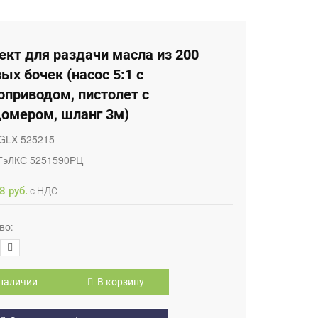
кт для раздачи масла из 200
ых бочек (насос 5:1 с
оприводом, пистолет с
домером, шланг 3м)
GLX 525215
ГэЛКС 5251590РЦ
8 руб.
с НДС
во:
наличии
В корзину