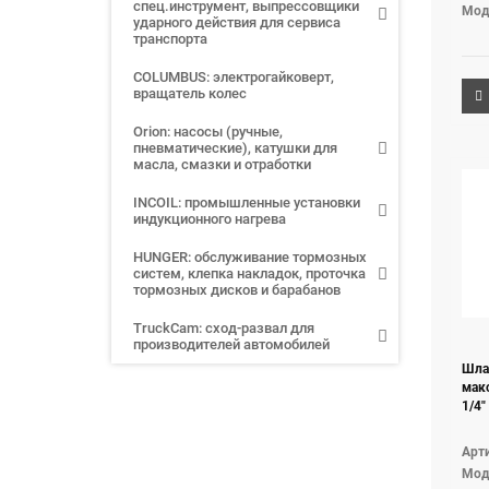
спец.инструмент, выпрессовщики
Мод
ударного действия для сервиса
транспорта
COLUMBUS: электрогайковерт,
вращатель колес
Orion: насосы (ручные,
пневматические), катушки для
масла, смазки и отработки
INCOIL: промышленные установки
индукционного нагрева
HUNGER: обслуживание тормозных
систем, клепка накладок, проточка
тормозных дисков и барабанов
TruckCam: сход-развал для
производителей автомобилей
Шлан
макс
1/4"
Арти
Мод