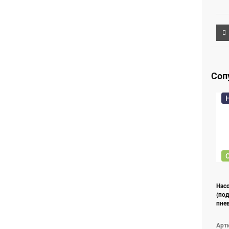
Соп
Насо
(под
пне
Арт