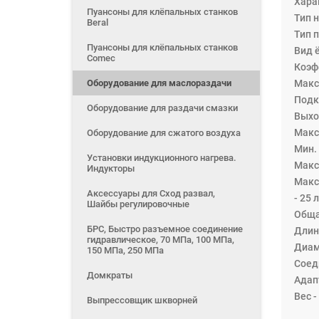
Хара
Пуансоны для клёпальных станков
Тип 
Beral
Тип 
Пуансоны для клёпальных станков
Вид ё
Comec
Коэф
Оборудование для маслораздачи
Макс.
Подк
Оборудование для раздачи смазки
Выход
Maкс.
Оборудование для сжатого воздуха
Мин.
Установки индукционного нагрева.
Maкс
Индукторы
Макс
Аксессуары для Сход развал,
- 25 
Шайбы регулировочные
Обща
БРС, Быстро разъемное соединение
Длин
гидравлическое, 70 МПа, 100 МПа,
Диам
150 МПа, 250 МПа
Соеди
Домкраты
Адап
Вес - 
Выпрессовщик шкворней