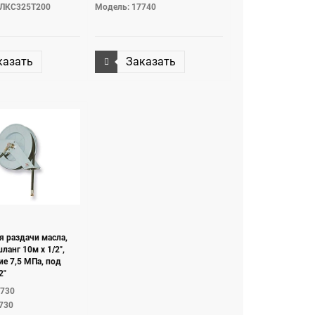
ЭЛКС325Т200
Модель: 17740
казать
Заказать
я раздачи масла,
ланг 10м х 1/2",
ие 7,5 МПа, под
2"
7730
730