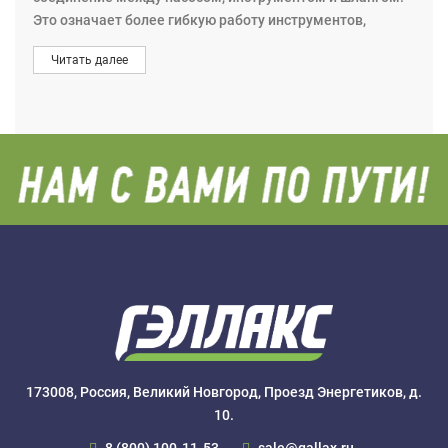
Это означает более гибкую работу инструментов,
особенно в условиях ограниченного рабочего
Читать далее
пространства.
Поворотное соединение можно комбинировать с
различными быстроразъемными гидравлическими
соединениями. Поворотные соединения могут
вращаться на 360° – даже под давлением.
Макс. рабочее гидравлическое давление 80 МПа.
173008, Россия, Великий Новгород, Проезд Энергетиков, д.
10.
8 (800) 100-11-53
sale@gallax.ru