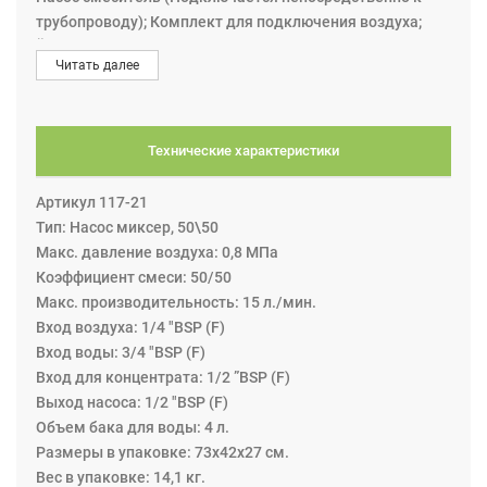
трубопроводу); Комплект для подключения воздуха;
Ёмкость для воды; Шланг выпускной L = 1м x 1/2”; Шланг
Читать далее
всасывающий L = 2,5м x 3/4”. Наши насосы миксеры
разработаны на основе нашего уникального насоса из
нержавеющей стали. Высокая производительность и
идеальная смесь. Идеально работает в
Технические характеристики
трубопроводных системах. Постоянный поток. Доступен
широкий ассортимент аксессуаров. Внимание! В работе
Артикул 117-21
с оборудованием не используйте
Тип: Насос миксер, 50\50
легковоспламеняющиеся жидкости.
Макс. давление воздуха: 0,8 МПа
Коэффициент смеси: 50/50
Макс. производительность: 15 л./мин.
Вход воздуха: 1/4 "BSP (F)
Вход воды: 3/4 "BSP (F)
Вход для концентрата: 1/2 ”BSP (F)
Выход насоса: 1/2 "BSP (F)
Объем бака для воды: 4 л.
Размеры в упаковке: 73x42x27 см.
Вес в упаковке: 14,1 кг.