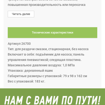
повышенная производительность или перекачка
смазки на большие расстояния. Оснащена двумя
Читать далее
пневматическими цилиндрами Ø80 мм с
уплотнительной пластиной, которые создают
дополнительное давление на смазку тем самым
значительно улучшается попадание смазки в заборную
Технические характеристики
трубу насоса. Максимальное давление воздуха: 1,0
МПа.
Артикул 26700
Включает в себя: подъёмник для насоса; панель
Тип: для раздачи смазки, стационарная, без насоса
управления пневматикой; следящая пластина.
Включает в себя: подъёмник для насоса; панель
управления пневматикой; следящая пластина.
• Силовая рама/плунжер подъёмника для насоса
Максимальное давление воздуха: 1,0 МПа
Eurolube артикул 257-51 обеспечивает более высокую
Упаковка: деревянный яшик
производительность, простое и безопасное
Габаритные размеры с упаковкой: 79 х 98 х 162 см
использование, с приводом от двух пневмоцилиндров
Вес с упаковкой: 183 кг.
ø80 мм.
• Надежная цельная алюминиевая прижимная пластина
с двумя резиновыми прокладками для обеспечения
надежного уплотнения смазок с высокой вязкостью.