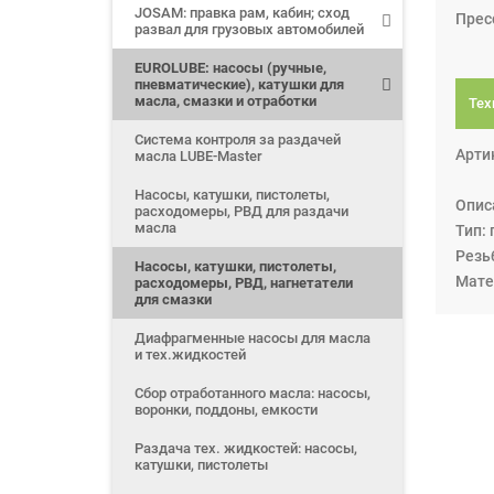
JOSAM: правка рам, кабин; сход
Прес
развал для грузовых автомобилей
EUROLUBE: насосы (ручные,
пневматические), катушки для
масла, смазки и отработки
Тех
Система контроля за раздачей
Арти
масла LUBE-Master
Насосы, катушки, пистолеты,
Опис
расходомеры, РВД для раздачи
масла
Тип:
Резьб
Насосы, катушки, пистолеты,
Мате
расходомеры, РВД, нагнетатели
для смазки
Диафрагменные насосы для масла
и тех.жидкостей
Сбор отработанного масла: насосы,
воронки, поддоны, емкости
Раздача тех. жидкостей: насосы,
катушки, пистолеты