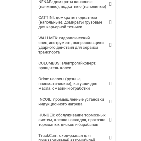
NENAB: домкраты канавные
(наямные), подкатные (напольные)
CATTINI: домкраты подкатные
(напольные), домкраты грузовые
для карьерной техники
WALLMEK: гидравлический
спец.инструмент, выпрессовщики
ударного действия для сервиса
транспорта
COLUMBUS: электрогайковерт,
вращатель колес
Orion: насосы (ручные,
пневматические), катушки для
масла, смазки и отработки
INCOIL: промышленные установки
индукционного нагрева
HUNGER: обслуживание тормозных
систем, клепка накладок, проточка
тормозных дисков и барабанов
TruckCam: сход-развал для
производителей автомобилей