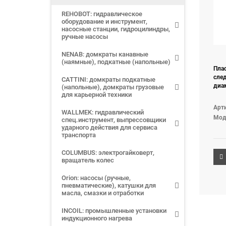
REHOBOT: гидравлическое
оборудование и инструмент,
насосные станции, гидроцилиндры,
ручные насосы
NENAB: домкраты канавные
(наямные), подкатные (напольные)
Пла
след
CATTINI: домкраты подкатные
диам
(напольные), домкраты грузовые
для карьерной техники
Арти
WALLMEK: гидравлический
Мод
спец.инструмент, выпрессовщики
ударного действия для сервиса
транспорта
COLUMBUS: электрогайковерт,
вращатель колес
Orion: насосы (ручные,
пневматические), катушки для
масла, смазки и отработки
INCOIL: промышленные установки
индукционного нагрева