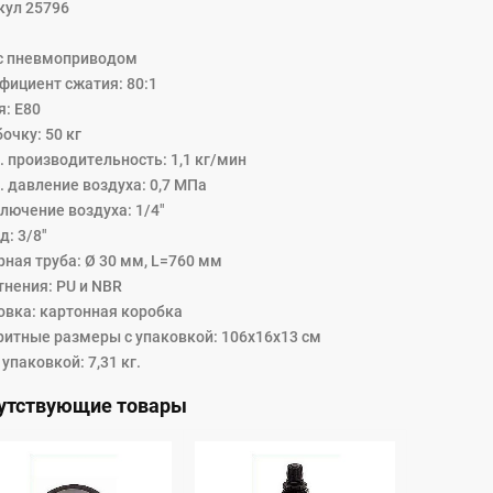
с. Насосы Eurolube известны во всем мире благодаря своей высок
кул 25796
роблемной работе. Насосы для раздачи смазки стандартной произ
использования в передвижных комплектах для раздачи смазки, мо
 с пневмоприводом
стью до NLGI 3.
фициент сжатия: 80:1
орпусе впускного отверстия смазочного насоса необходимо устано
я: Е80
отвращения попадания грязи в насос из загрязненной бочки, филь
очку: 50 кг
. производительность: 1,1 кг/мин
. давление воздуха: 0,7 МПа
лючение воздуха: 1/4"
: 3/8"
рная труба: Ø 30 мм, L=760 мм
тнения: PU и NBR
овка: картонная коробка
ритные размеры с упаковкой: 106x16x13 см
 упаковкой: 7,31 кг.
утствующие товары