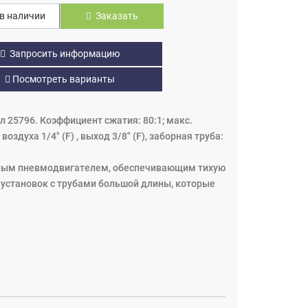
в наличии
Заказать
Запросить информацию
Посмотреть варианты
л 25796. Коэффициент сжатия: 80:1; макс.
оздуха 1/4" (F) , выход 3/8" (F), заборная труба:
ьным пневмодвигателем, обеспечивающим тихую
 установок с трубами большой длины, которые
бильной и промышленной сфере. Поршневой
ия смазки под высоким давлением. Эти насосы
поставляться как отдельные компоненты или
установки.
 на стационарных бочках, подключённых к
дцем любой системы раздачи смазки является