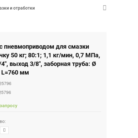
азки и отработки
 с пневмоприводом для смазки
чку 50 кг; 80:1; 1,1 кг/мин, 0,7 МПа,
/4", выход 3/8", заборная труба: Ø
, L=760 мм
25796
25796
 запросу
во: