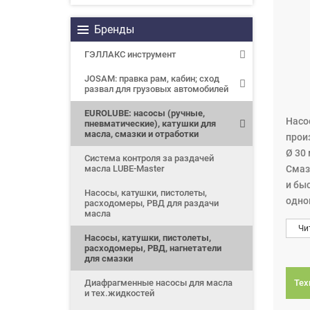
Бренды
ГЭЛЛАКС инструмент
JOSAM: правка рам, кабин; сход
развал для грузовых автомобилей
EUROLUBE: насосы (ручные,
Насос
пневматические), катушки для
масла, смазки и отработки
произ
Ø 30 
Система контроля за раздачей
масла LUBE-Master
Смаз
и бы
Насосы, катушки, пистолеты,
одно
расходомеры, РВД для раздачи
масла
Для 
Чи
насо
Насосы, катушки, пистолеты,
расходомеры, РВД, нагнетатели
совм
для смазки
как 
Эти 
Диафрагменные насосы для масла
Тех
и тех.жидкостей
расп