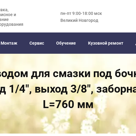
вка,
пн-пт 9:00-18:00 мск
висное и
ание
Великий Новгород
орудования
Монтаж
Сервис
Обучение
Кузовной ремонт
дом для смазки под бочку 
д 1/4", выход 3/8", заборн
L=760 мм