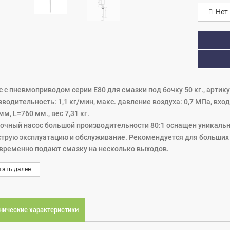
Нет 
 с пневмоприводом серии Е80 для смазки под бочку 50 кг., артику
водительность: 1,1 кг/мин, макс. давление воздуха: 0,7 МПа, вход в
мм, L=760 мм., вес 7,31 кг.
очный насос большой производительности 80:1 оснащен уникал
струю эксплуатацию и обслуживание. Рекомендуется для больших
временно подают смазку на несколько выходов.
средних и больших трубопроводных систем для смазки в автомо
тать далее
с с пневматическим приводом, предназначенный для перекачиван
естимы со всеми типами минеральных смазок. Эти насосы могут 
целостные системы со всеми элементами, необходимыми для его 
насосы могут устанавливаться на мобильных устройствах, а также
нические характеристики
ределительной линии. Уникальный дизайн пневмодвигателя. Сер