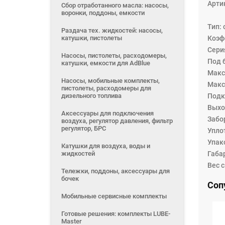
насо
Арти
Сбор отработанного масла: насосы,
воронки, поддоны, емкости
бесп
для 
Тип:
Раздача тех. жидкостей: насосы,
вязко
катушки, пистолеты
Коэф
На к
Сери
Насосы, пистолеты, расходомеры,
пред
Под б
катушки, емкости для AdBlue
Макс
Насосы, мобильные комплекты,
Макс
пистолеты, расходомеры для
дизельного топлива
Подк
Выход
Аксессуары для подключения
Забо
воздуха, регулятор давления, фильтр
регулятор, БРС
Упло
Упак
Катушки для воздуха, воды и
жидкостей
Габа
Вес с
Тележки, поддоны, аксессуары для
бочек
Соп
Мобильные сервисные комплекты
Готовые решения: комплекты LUBE-
Master