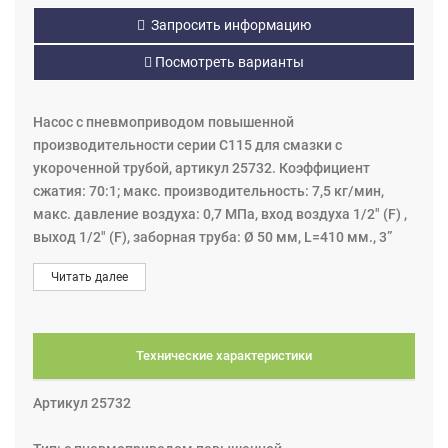
Запросить информацию
Посмотреть варианты
Насос с пневмоприводом повышенной
производительности серии C115 для смазки с
укороченной трубой, артикул 25732. Коэффициент
сжатия: 70:1; макс. производительность: 7,5 кг/мин,
макс. давление воздуха: 0,7 МПа, вход воздуха 1/2" (F) ,
выход 1/2" (F), заборная труба: Ø 50 мм, L=410 мм., 3”
эксцентриковый зажим в комплекте, вес 18 кг.
Читать далее
Насос для смазки 70:1 оснащён уникальным
пневмодвигателем, обеспечивающим тихую и быструю
эксплуатацию и обслуживание. Рекомендуется для
больших трубопроводных систем, для раздачия смазок
Технические характеристики
с вязкостью до NLGI 3.
Высокопроизводительные насосы с пневмоприводом
Артикул 25732
Компании Eurolube для масла и смазки серии C115
предназначены для выполнения сложных задач в