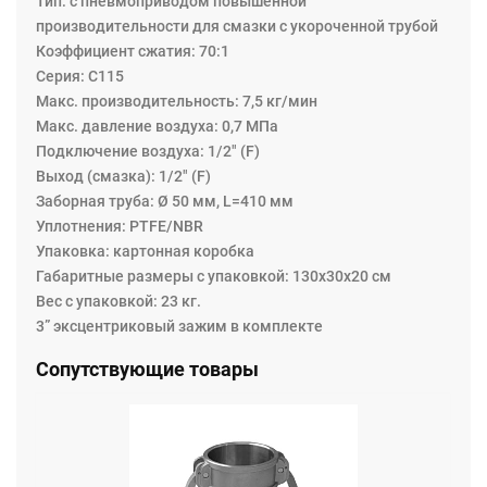
Тип: с пневмоприводом повышенной
следующих областях: • Промышленность • Внедорожное
производительности для смазки с укороченной трубой
оборудование • Горнодобывающая промышленность и
Коэффициент сжатия: 70:1
строительство • Обслуживание большегрузных грузовых
Серия: C115
автомобилей • Морские порты. Насосы серии C115 были
Макс. производительность: 7,5 кг/мин
специально разработаны для доставки по длинным
Макс. давление воздуха: 0,7 МПа
трубопроводам или к нескольким точкам раздачи всех
Подключение воздуха: 1/2" (F)
видов масла и смазки при постоянном высоком
Выход (смазка): 1/2" (F)
расходе. Наш широкий ассортимент насосов
Заборная труба: Ø 50 мм, L=410 мм
обеспечивает необходимую уверенность, чтобы
Уплотнения: PTFE/NBR
предложить решения для быстрой прокачки больших
Упаковка: картонная коробка
объемов на большие расстояния.
Габаритные размеры с упаковкой: 130x30x20 см
Сердцем любой системы раздачи смазки является
Вес с упаковкой: 23 кг.
насос. Насосы Eurolube известны во всем мире
3” эксцентриковый зажим в комплекте
благодаря своей высококачественной, простой в
Сопутствующие товары
использовании и безотказной работе.
Насосы повышенной производительности (Heavy Duty )
двойного действия рекомендуются для перекачивания
смазки под высоким давлением в больших
трубопроводах с одновременной раздачей.