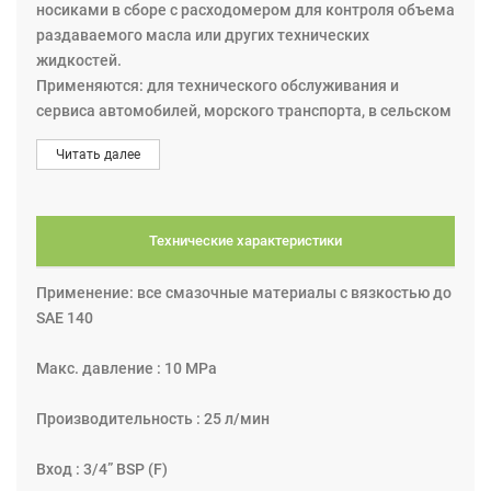
носиками в сборе с расходомером для контроля объема
раздаваемого масла или других технических
жидкостей.
Применяются: для технического обслуживания и
сервиса автомобилей, морского транспорта, в сельском
хозяйстве, в авиации и горной промышленности и в
Читать далее
других сферах деятельности.
Пистолет арт. 16713 с электронным расходомером
повышенной производительности - 25 л/мин, с
Технические характеристики
металлическим носиком. На конце носика установлен
клапан-каплеуловитель диаметром 26,5 мм.
Применение: все смазочные материалы с вязкостью до
SAE 140
Макс. давление : 10 МРа
Производительность : 25 л/мин
Вход : 3/4” BSP (F)