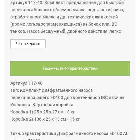
артикул 117-40. Комплект предназначен для быстрой
перекачки больших объемов масла, воды, антифриза,
отработанного масла и др. технических жидкостей
(кроме легковоспламеняющихся) из бочек или IBC
танков. Насос бесшумный, двойного действия, легко
крепится на бочку или другой резервуар при помощи 2”
Читать далее
адаптера. 2” адаптер для бочки в комплекте.
Установка: Подведите шланг со сжатым воздухом и
плавно увеличивайте давление c помощью фильтра-
регулятора. Внимание, пистолет должен быть нажат.
Технические характеристики
Когда масло польется из носика пистолета, закройте
пистолет и выставьте оптимальное рабочее давление
Артикул 117-40
сжатого воздуха.
Тип: Комплект диафрагменного насоса
перекачивающего ЕD100 для контейнеров IBC и бочек
Упаковка: Картонная коробка
Коробка 1) 25 x 25 x 27 см - 8 кг
Коробка 2) 136 x 23 x 13 см - 15 кг
Техн. характеристики Диафрагменного насоса ЕD100 AL,