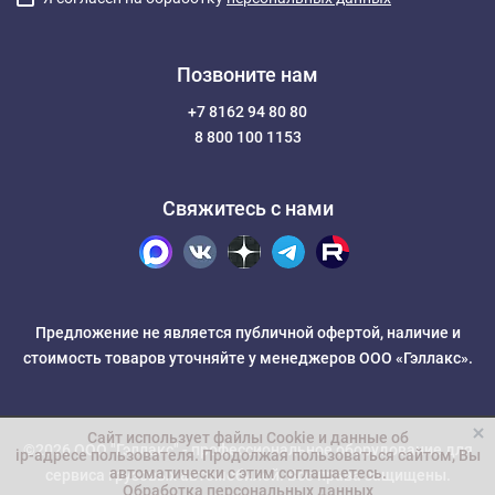
Позвоните нам
+7 8162 94 80 80
8 800 100 1153
Свяжитесь с нами
Предложение не является публичной офертой, наличие и
стоимость товаров уточняйте у менеджеров ООО «Гэллакс».
Сайт использует файлы Cookie и данные об
©2026 ООО "Гэллакс" -
профессиональное оборудование для
ip-адресе пользователя
. Продолжая пользоваться сайтом, Вы
автоматически с этим соглашаетесь.
сервиса грузовых автомобилей
. Все права защищены.
Обработка персональных данных