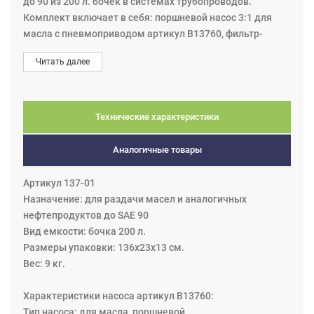
до 90 из 200 л. бочек в системах трубопроводов.
Комплект включает в себя: поршневой насос 3:1 для
масла с пневмоприводом артикул B13760, фильтр-
регулятор, шланг подачи воздуха 1,5 м. х 1/4”, шланг для
Читать далее
масла 1,5 м. х 3/4”, шаровой кран 3/4”, адаптеры. Макс.
давление воздуха до 1МПа.
Этот комплект идеально подходит для проведения
Технические характеристики
ремонта и технического обслуживания транспортных
средств и другого оборудования в разных отраслях
Аналогичные товары
промышленности: автомобильной, морской,
сельскохозяйственной, авиационной и
Артикул 137-01
горнодобывающей. Всякий раз, когда есть риск
Назначение: для раздачи масел и аналогичных
теплового расширения в системе, всегда
нефтепродуктов до SAE 90
устанавливайте предохранительный клапан на выходе
Вид емкости: бочка 200 л.
насоса. Рекомендуется если к магистрали
Размеры упаковки: 136х23х13 см.
одновременно подключены до 3-х потребителей.
Вес: 9 кг.
Комплекты - бесшумные и двойного действия, легко
устанавливаемые на бочку или резервуар, 2-дюймовый
Характеристики насоса артикул B13760:
адаптер для крепления на 200л бочку поставляется в
Тип насоса: для масла, поршневой