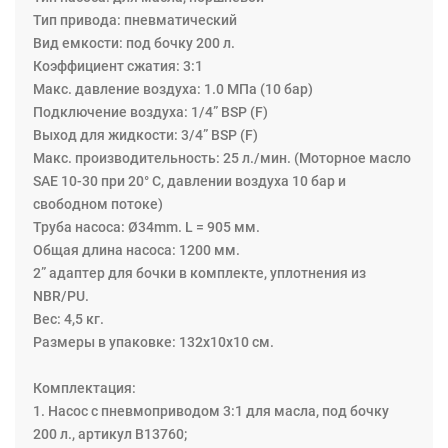
комплекте, уплотнения насоса изготовлены из NBR/PU.
Тип привода: пневматический
Использование комплекта для раздачи масла
Вид емкости: под бочку 200 л.
обеспечивает удобную организацию рабочего места,
Коэффициент сжатия: 3:1
чистоту и порядок при работе и хранении. Высокая
Макс. давление воздуха: 1.0 MПa (10 бар)
надёжность оборудования обеспечивается за счёт
Подключение воздуха: 1/4” BSP (F)
постоянного усовершенствования и использования
Выход для жидкости: 3/4” BSP (F)
инновационных мировых разработок.
Макс. производительность: 25 л./мин. (Моторное масло
SAE 10-30 при 20° C, давлении воздуха 10 бар и
свободном потоке)
Труба насоса: Ø34mm. L = 905 мм.
Общая длина насоса: 1200 мм.
2” адаптер для бочки в комплекте, уплотнения из
NBR/PU.
Вес: 4,5 кг.
Размеры в упаковке: 132х10х10 см.
Комплектация:
1. Насос с пневмоприводом 3:1 для масла, под бочку
200 л., артикул B13760;