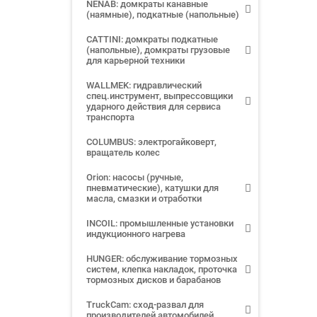
NENAB: домкраты канавные
(наямные), подкатные (напольные)
CATTINI: домкраты подкатные
(напольные), домкраты грузовые
для карьерной техники
WALLMEK: гидравлический
спец.инструмент, выпрессовщики
ударного действия для сервиса
транспорта
COLUMBUS: электрогайковерт,
вращатель колес
Orion: насосы (ручные,
пневматические), катушки для
масла, смазки и отработки
INCOIL: промышленные установки
индукционного нагрева
HUNGER: обслуживание тормозных
систем, клепка накладок, проточка
тормозных дисков и барабанов
TruckCam: сход-развал для
производителей автомобилей