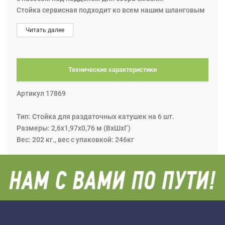
Стойка сервисная подходит ко всем нашим шланговым
катушкам, включая катушки серий C15 и T20. Гайки для
Читать далее
шланговых катушек прилагаются.
Технические характеристики
Артикул 17869
Тип: Стойка для раздаточных катушек на 6 шт.
Размеры: 2,6х1,97х0,76 м (ВхШхГ)
Вес: 202 кг., вес с упаковкой: 246кг