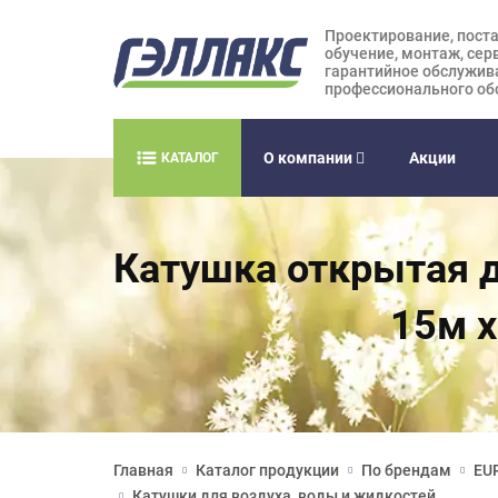
Проектирование, поста
обучение, монтаж, сер
гарантийное обслужив
профессионального об
О компании
Акции
КАТАЛОГ
Катушка открытая д
15м х
Главная
Каталог продукции
По брендам
EUR
Катушки для воздуха, воды и жидкостей