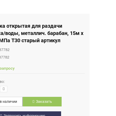
ка открытая для раздачи
а/воды, металлич. барабан, 15м х
5 МПа T30 старый артикул
37782
37782
 запросу
во:
в наличии
Заказать
Запросить информацию