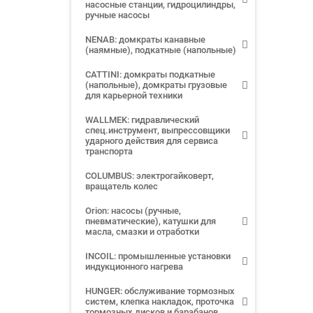
насосные станции, гидроцилиндры,
ручные насосы
NENAB: домкраты канавные
(наямные), подкатные (напольные)
CATTINI: домкраты подкатные
(напольные), домкраты грузовые
для карьерной техники
WALLMEK: гидравлический
спец.инструмент, выпрессовщики
ударного действия для сервиса
транспорта
COLUMBUS: электрогайковерт,
вращатель колес
Orion: насосы (ручные,
пневматические), катушки для
масла, смазки и отработки
INCOIL: промышленные установки
индукционного нагрева
HUNGER: обслуживание тормозных
систем, клепка накладок, проточка
тормозных дисков и барабанов