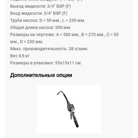
использовать модели насосов H.V. (высокой
Выход жидкости: 3/4" BSP (F)
производительности).
Вход жидкости: 3/4" BSP (F)
Насос бесшумный, двойного действия, уплотнения
Труба насоса: D = 50 мм., L = 230 мм.
изготовлены из NBR/PU. Этот насос - это
Общая длина насоса: 500 мм.
высокопроизводительный насос для больших и средних
Размеры на чертеже: A = 500 мм., B = 270 мм., C = 50
трубопроводов, где требуется высокий расход (скорость
мм., D = 230 мм.
потока) для нескольких одновременных раздач,
Макс. производительность: 38 л/мин.
применяется для ремонта/эксплуатации автомобилей и
Вес 4,9 кг
для промышленности. Оснащён уникальным
Размеры в упаковке: 55x13x11 см.
пневмодвигателем, обеспечивающим удобство
Дополнительные опции
эксплуатации: тихую и быструю работу. Насос прост в
обслуживании, затраты на обслуживание - низкие.