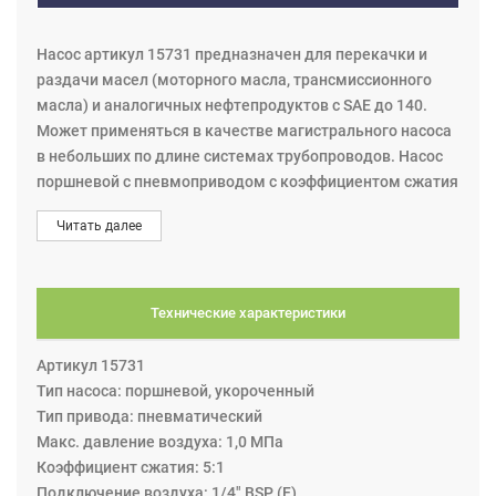
Насос артикул 15731 предназначен для перекачки и
раздачи масел (моторного масла, трансмиссионного
масла) и аналогичных нефтепродуктов с SAE до 140.
Может применяться в качестве магистрального насоса
в небольших по длине системах трубопроводов. Насос
поршневой с пневмоприводом с коэффициентом сжатия
5:1 и состоит из короткой трубы: длина 230 мм.,
Читать далее
диаметр 50 мм. и пневмодвигателя. Общая длина
насоса 500 мм. (размеры на чертеже: A = 500 мм., B =
270 мм., C = 50 мм., D = 230 мм.), производительность 38
л./мин., макс. давление воздуха 1МПа (10 бар), вес 4,9
Технические характеристики
кг. Насос устанавливается на напольный кронштейн для
насосов (артикул 16733) или на настенный кронштейн
Артикул 15731
для насосов (артикул 16730), насос может
Тип насоса: поршневой, укороченный
использоваться для перекачивания масла из бочки 200
Тип привода: пневматический
л. или резервуара. Рекомендуемое одновременное
Макс. давление воздуха: 1,0 МПа
подключение до 3-х потребителей; если одновременно
Коэффициент сжатия: 5:1
подключены более 3 потребителей - рекомендуется
Подключение воздуха: 1/4" BSP (F)