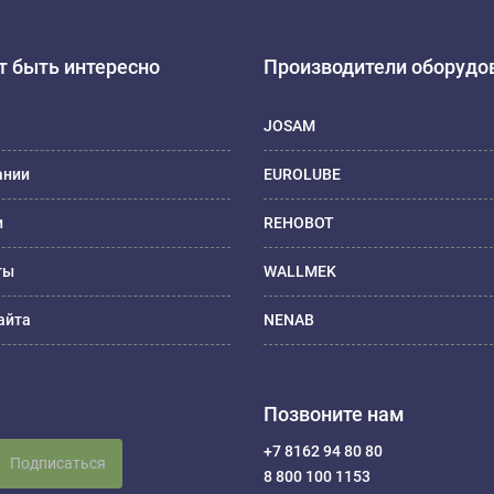
 быть интересно
Производители оборудо
JOSAM
ании
EUROLUBE
и
REHOBOT
ты
WALLMEK
айта
NENAB
Позвоните нам
+7 8162 94 80 80
Подписаться
8 800 100 1153